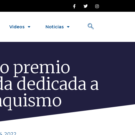
Videos
Noticias
so premio
da dedicada a
baquismo
4, 2022