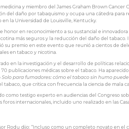
e medicina y miembro del James Graham Brown Cancer Ce
ón del daño por tabaquismo y ocupa una cátedra para re
 en la Universidad de Louisville, Kentucky.
te honor en reconocimiento a su sustancial e innovadora c
cotina más seguros y la reducción del daño del tabaco.
ió su premio en este evento que reunió a cientos de del
les en tabaco y nicotina.
do en la investigación y el desarrollo de políticas rela
 70 publicaciones médicas sobre el tabaco. Ha aparecid
o
Solo para fumadores: cómo el tabaco sin humo puede 
tabaco, que critica con frecuencia la ciencia de mala ca
o como testigo experto en audiencias del Congreso sobr
oros internacionales, incluido uno realizado en las Ca
sor Rodu dijo: “Incluso como un completo novato en el