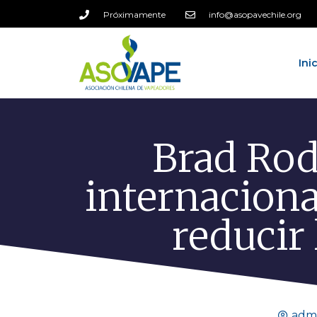
Próximamente
info@asopavechile.org
Ini
Brad Rod
internaciona
reducir
adm