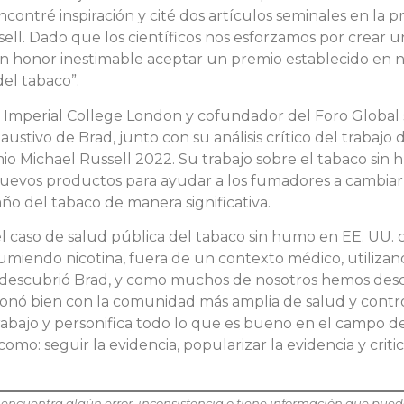
ncontré inspiración y cité dos artículos seminales en la p
sell. Dado que los científicos nos esforzamos por crear 
un honor inestimable aceptar un premio establecido en
del tabaco”.
 Imperial College London y cofundador del Foro Global s
austivo de Brad, junto con su análisis crítico del trabajo
io Michael Russell 2022. Su trabajo sobre el tabaco sin h
nuevos productos para ayudar a los fumadores a cambiar
o del tabaco de manera significativa.
el caso de salud pública del tabaco sin humo en EE. UU
miendo nicotina, fuera de un contexto médico, utilizan
descubrió Brad, y como muchos de nosotros hemos desc
onó bien con la comunidad más amplia de salud y control
trabajo y personifica todo lo que es bueno en el campo d
: seguir la evidencia, popularizar la evidencia y critica
 Si encuentra algún error, inconsistencia o tiene información que p