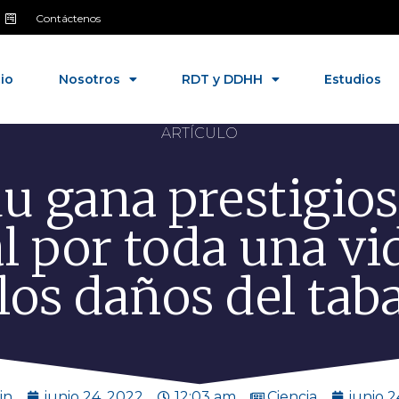
Contáctenos
cio
Nosotros
RDT y DDHH
Estudios
ARTÍCULO
u gana prestigio
l por toda una vi
 los daños del ta
in
junio 24, 2022
12:03 am
Ciencia
junio 2