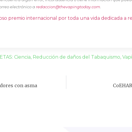
orreo electrónico a
redaccion@thevapingtoday.com
.
oso premio internacional por toda una vida dedicada a r
ETAS:
Ciencia
,
Reducción de daños del Tabaquismo
,
Vap
adores con asma
CoEHAR 