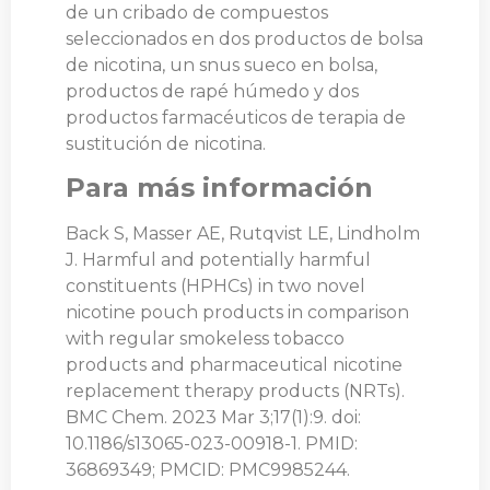
de un cribado de compuestos
seleccionados en dos productos de bolsa
de nicotina, un snus sueco en bolsa,
productos de rapé húmedo y dos
productos farmacéuticos de terapia de
sustitución de nicotina.
Para más información
Back S, Masser AE, Rutqvist LE, Lindholm
J. Harmful and potentially harmful
constituents (HPHCs) in two novel
nicotine pouch products in comparison
with regular smokeless tobacco
products and pharmaceutical nicotine
replacement therapy products (NRTs).
BMC Chem. 2023 Mar 3;17(1):9. doi:
10.1186/s13065-023-00918-1. PMID:
36869349; PMCID: PMC9985244.