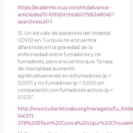
https://academic.oup.com/ntr/advance-
article/doi/10.1093/ntr/ntab079/6248045?
searchresult=1
15. Un estudio de pacientes del hospital
COVID en Turquía no encuentra
diferencias en la gravedad de la
enfermedad entre fumadores y no
fumadores, pero encuentra que “la tasa
de mortalidad aumentó
significativamente en exfumadores (p =
0,037) y no fumadores (p = 0,001) en
comparación con fumadores activos (p =
0,123)”.
http://www.tuberktoraks.org/managete/fu_fold
04/371-
378%20Efsun%20Gonca%20Ugur%20Chousein