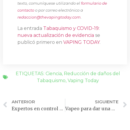
texto, comuníquese utilizando el
formulario de
contacto
o por correo electrónico a
redaccion@thevapingtoday.com
.
La entrada
Tabaquismo y COVID-19:
nueva actualización de evidencia
se
publicó primero en
VAPING TODAY
.
ETIQUETAS:
Ciencia
,
Reducción de daños del
Tabaquismo
,
Vaping Today
ANTERIOR
SIGUIENTE
Expertos en control del tabaco se unen para dar un respaldo sin precedentes al vapeo
Vapeo para dar una mejor calidad de vida a los pacientes con enfermedades mentales