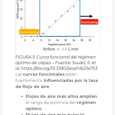
FIGURA 5: Curva funcional del régimen
óptimo de vapeo – Fuente: Soulet, S. et
al. https://doi.org/10.3390/ijerph16234753
Las
curvas funcionales
están
fuertemente
influenciadas por la tasa
de flujo de aire
.
Flujos de aire más altos
amplían
el rango de potencia del
régimen
óptimo
.
Flujos de aire más bajos
lo