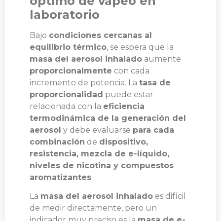
óptimo de vapeo en
laboratorio
Bajo
condiciones cercanas al
equilibrio térmico
, se espera que la
masa del aerosol inhalado
aumente
proporcionalmente
con cada
incremento de potencia. La
tasa de
proporcionalidad
puede estar
relacionada con la
eficiencia
termodinámica de la generación del
aerosol
y debe evaluarse
para cada
combinación
de
dispositivo,
resistencia, mezcla de e-líquido,
niveles de nicotina y compuestos
aromatizantes
.
La
masa del aerosol inhalado
es difícil
de medir directamente, pero un
indicador muy preciso es la
masa de e-