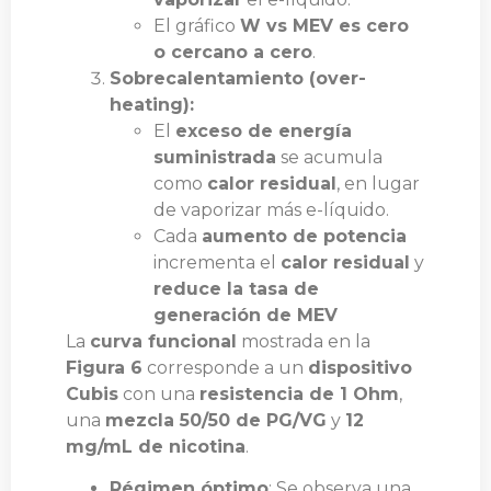
El gráfico
W vs MEV es cero
o cercano a cero
.
Sobrecalentamiento (over-
heating):
El
exceso de energía
suministrada
se acumula
como
calor residual
, en lugar
de vaporizar más e-líquido.
Cada
aumento de potencia
incrementa el
calor residual
y
reduce la tasa de
generación de MEV
La
curva funcional
mostrada en la
Figura 6
corresponde a un
dispositivo
Cubis
con una
resistencia de 1 Ohm
,
una
mezcla 50/50 de PG/VG
y
12
mg/mL de nicotina
.
Régimen óptimo
: Se observa una