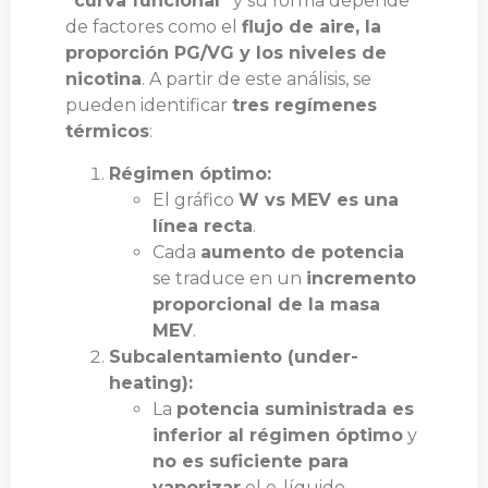
“curva funcional”
y su forma depende
de factores como el
flujo de aire, la
proporción PG/VG y los niveles de
nicotina
. A partir de este análisis, se
pueden identificar
tres regímenes
térmicos
:
Régimen óptimo:
El gráfico
W vs MEV es una
línea recta
.
Cada
aumento de potencia
se traduce en un
incremento
proporcional de la masa
MEV
.
Subcalentamiento (under-
heating):
La
potencia suministrada es
inferior al régimen óptimo
y
no es suficiente para
vaporizar
el e-líquido.