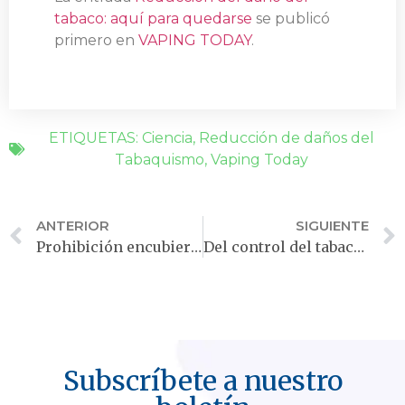
tabaco: aquí para quedarse
se publicó
primero en
VAPING TODAY
.
ETIQUETAS:
Ciencia
,
Reducción de daños del
Tabaquismo
,
Vaping Today
ANTERIOR
SIGUIENTE
Prohibición encubierta: uso de impuestos y regulación para bloquear la reducción de daños
Del control del tabaco al control del vapeo: un salto mortal
Subscríbete a nuestro