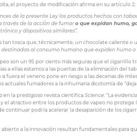
bita, el proyecto de modificación afirma en su artículo 2:
ces de la presente Ley los productos hechos con tab
 través de la acción de fumar
o que expidan humo, g
ctrónico y dispositivos similares”.
es tan tosca que, técnicamente, un chocolate caliente o 
s destinadas al consumo humano
que
expiden humo o
peo son un 95 por ciento más seguras que el cigarrillo t
ias a ellas estamos a las puertas de la eliminación del t
o si fuera el veneno pone en riesgo a las decenas de mil
os actuales fumadores a la inhumana dicotomía de “dejar
o
en la prestigioso revista científica
Science
: “La evidenc
so y el atractivo entre los productos de vapeo no protege
 continuar podría acelerar la desaparición de los cigarril
a abierto a la innovación resultan fundamentales para q