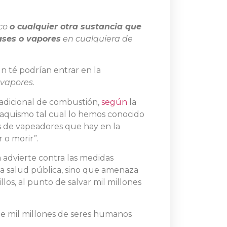
aco
o cualquier otra sustancia que
ases o vapores
en cualquiera de
un té podrían entrar en la
 vapores
.
radicional de combustión,
según
la
abaquismo tal cual lo hemos conocido
es de vapeadores que hay en la
 o morir”.
ia advierte contra las medidas
 la salud pública, sino que amenaza
los, al punto de salvar mil millones
ue mil millones de seres humanos