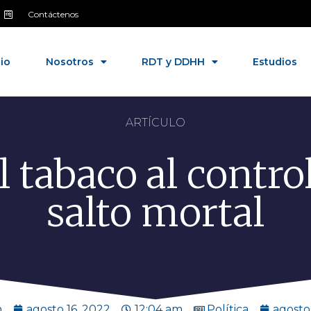
Contáctenos
cio
Nosotros
RDT y DDHH
Estudios
ARTÍCULO
l tabaco al contro
salto mortal
n
agosto 16, 2022
12:04 am
Política
agosto