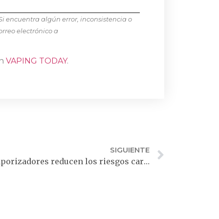
Si encuentra algún error, inconsistencia o
orreo electrónico a
en
VAPING TODAY
.
SIGUIENTE
Estudio confirma que los vaporizadores reducen los riesgos cardíacos en comparación con los cigarrillos