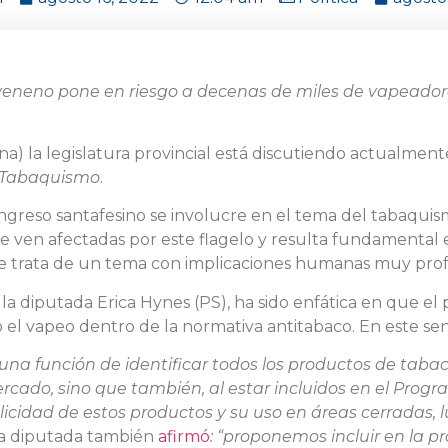
l veneno pone en riesgo a decenas de miles de vapeadore
na) la legislatura provincial está discutiendo actualmen
e Tabaquismo
.
ongreso santafesino se involucre en el tema del tabaqui
 ven afectadas por este flagelo y resulta fundamental 
Se trata de un tema con implicaciones humanas muy pro
 la diputada Erica Hynes (PS), ha sido enfática en que el 
el vapeo dentro de la normativa antitabaco. En este se
 una función de identificar todos los productos de tab
mercado, sino que también, al estar incluidos en el Pro
icidad de estos productos y su uso en áreas cerradas, lu
a diputada también
afirmó
: “proponemos incluir en la pr