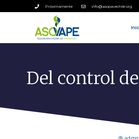
Próximamente
info@asopavechile.org
Ini
Del control de
admi