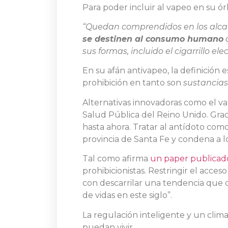
Para poder incluir al vapeo en su ór
“Quedan comprendidos en los alcan
se destinen al consumo humano
a
sus formas, incluido el cigarrillo ele
En su afán antivapeo, la definición 
prohibición en tanto son
sustancia
Alternativas innovadoras como el va
Salud Pública del Reino Unido. Grac
hasta ahora. Tratar al antídoto com
provincia de Santa Fe y condena a l
Tal como afirma
un paper publicad
prohibicionistas. Restringir el acce
con descarrilar una tendencia que de
de vidas en este siglo”.
La regulación inteligente y un clim
puedan vivir.