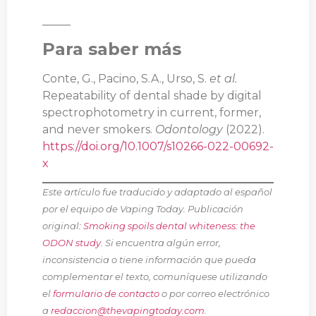
_____
Para saber más
Conte, G., Pacino, S.A., Urso, S.
et al.
Repeatability of dental shade by digital
spectrophotometry in current, former,
and never smokers.
Odontology
(2022).
https://doi.org/10.1007/s10266-022-00692-
x
Este artículo fue traducido y adaptado al español
por el equipo de Vaping Today. Publicación
original:
Smoking spoils dental whiteness: the
ODON study
. Si encuentra algún error,
inconsistencia o tiene información que pueda
complementar el texto, comuníquese utilizando
el
formulario de contacto
o por correo electrónico
a
redaccion@thevapingtoday.com
.