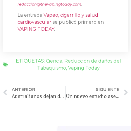
redaccion@thevapingtoday.com
.
La entrada
Vapeo, cigarrillo y salud
cardiovascular
se publicó primero en
VAPING TODAY
.
ETIQUETAS:
Ciencia
,
Reducción de daños del
Tabaquismo
,
Vaping Today
ANTERIOR
SIGUIENTE
Australianos dejan de fumar más fácilmente con el vapeo
Un nuevo estudio asegura que el vapeo juvenil es bajo