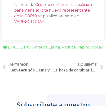
La entrada
Crisis de confianza: la coalición
panameña solicita nuevo representante
en la COP10
se publicó primero en
VAPING TODAY
.
ETIQUETAS:
América Latina
,
Política
,
Vaping Today
ANTERIOR
SIGUIENTE
Juan Facundo Teme y la defensa de una regulación sensata del vapeo en Argentina
Es hora de cambiar la forma en que vemos el vapeo juvenil
Subscríbete a nuestro